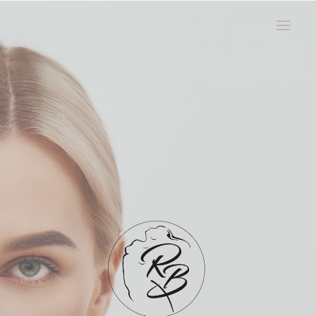
ACCUEIL
INJECTIONS
FILS TENSEURS
GREFFE DE CHEVEUX
POLYNUCLEOTIDES CHEVEUX
LASER
CORPS ET VISAGE SUBLIMÉS
CRYOLIPOLYSE